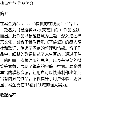
热点推荐
作品简介
简介
在易企秀(eqxiu.com)提供的在线设计平台上，
一款名为【易經禪-05水天需】的H5作品脱颖
而出。此作品以易經智慧为主题，深入挖掘禅
宗文化，融合了佛教音乐《菩薩淚》的感人旋
律和歌词，传递了深刻的哲理和情感。音乐作
品中，细腻的歌词描述了人生百态，通过玉階
上的叮囑、密藏涅槃的思考，以及菩提葉的微
笑等意象，展现了禅宗的宁静与智慧。易企秀
丰富的模板资源，让用户可以快速制作出如此
富有内涵的作品，不仅提升了用户体验，更彰
显了易企秀在H5设计领域的强大实力。
收起推荐